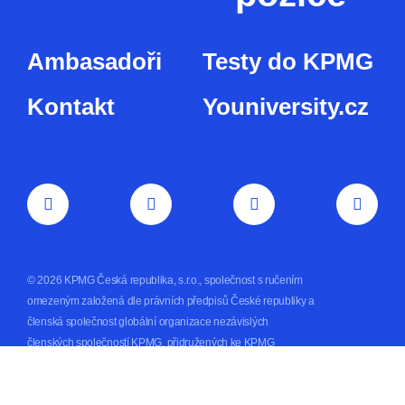
Ambasadoři
Testy do KPMG
Kontakt
Youniversity.cz
© 2026 KPMG Česká republika, s.r.o., společnost s ručením
omezeným založená dle právních předpisů České republiky a
členská společnost globální organizace nezávislých
členských společností KPMG, přidružených ke KPMG
International Limited, soukromé anglické společnosti s
ručením omezeným. Všechna práva vyhrazena.