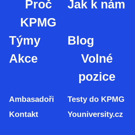
Proč
Jak k nám
KPMG
Týmy
Blog
Akce
Volné
pozice
Ambasadoři
Testy do KPMG
Kontakt
Youniversity.cz