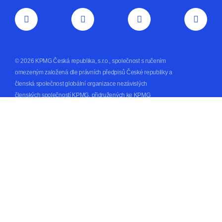
© 2026 KPMG Česká republika, s.r.o., společnost s ručením
omezeným založená dle právních předpisů České republiky a
členská společnost globální organizace nezávislých
členských společností KPMG, přidružených ke KPMG
International Limited, soukromé anglické společnosti s
ručením omezeným. Všechna práva vyhrazena.
Právní prohlášení
/
Ochrana osobních údajů
/
Cookies
Detailní informace o struktuře globální organizace KPMG
najdete na stránce:
https://kpmg.com/governance
.
Made by