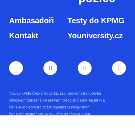
Ambasadoři
Testy do KPMG
Kontakt
Youniversity.cz
© 2026 KPMG Česká republika, s.r.o., společnost s ručením
omezeným založená dle právních předpisů České republiky a
členská společnost globální organizace nezávislých
členských společností KPMG, přidružených ke KPMG
International Limited, soukromé anglické společnosti s
ručením omezeným. Všechna práva vyhrazena.